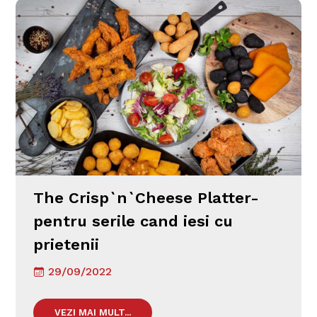
The Crisp`n`Cheese Platter-
pentru serile cand iesi cu
prietenii
29/09/2022
VEZI MAI MULT...