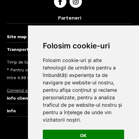
Parteneri
BigBelly-Cluj.ro
+
Site map
Folosim cookie-uri
+
Transport gratuit la comenzi > 50 lei
Folosim cookie-uri și alte
Timp de livrare mancare Arad: intre 40 - 120 min
tehnologii de urmărire pentru a
* Pentru comenzi mai mici de 50 Lei taxele de livrare sunt
îmbunătăți experiența ta de
intre 4.99 si 10 Lei, depinde de zona de livrare
navigare pe website-ul nostru,
pentru afișa conținut și reclame
Comenzi si livrare
Taxe Zone de Livrare Comenzi Mancare
+
personalizate, pentru a analiza
Info clienti BigBelly
traficul de pe website-ul nostru și
+
Info
pentru a înțelege de unde vin
vizitatorii noștri.
© Copyright BigBelly Arad 2024.
Creare Magazin Online
OK