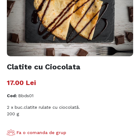
Clatite cu Ciocolata
17.00
Lei
Cod
:
Bbds01
2 x buc.clatite rulate cu ciocolată.
200 g
Fa o comanda de grup