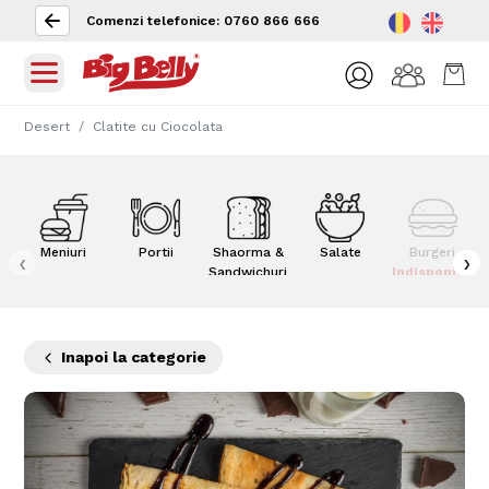
Comenzi telefonice: 0760 866 666
Desert
Clatite cu Ciocolata
Meniuri
Portii
Shaorma &
Salate
Burgeri
‹
›
Sandwichuri
Indisponibil
Inapoi la categorie