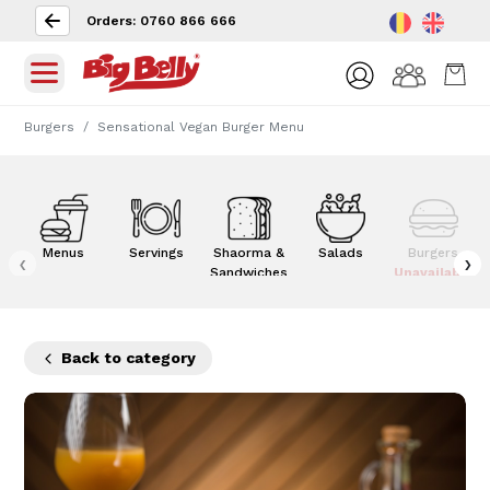
Orders: 0760 866 666
Burgers
Sensational Vegan Burger Menu
Menus
Servings
Shaorma &
Salads
Burgers
‹
›
Sandwiches
Unavailable
Back to category