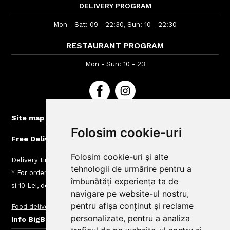
DELIVERY PROGRAM
Mon - Sat: 09 - 22:30, Sun: 10 - 22:30
RESTAURANT PROGRAM
Mon - Sun: 10 - 23
+
Site map
Folosim cookie-uri
+
Free Delivery for orders > 40 lei
Folosim cookie-uri și alte
Delivery time : between 40 - 120 min
tehnologii de urmărire pentru a
* For orders lower than 50 Lei we charge a fee between 4.99
îmbunătăți experiența ta de
si 10 Lei, depending on the delivery area
navigare pe website-ul nostru,
pentru afișa conținut și reclame
Food delivery
Delivery charges
personalizate, pentru a analiza
+
Info BigBelly customers