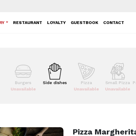
RY
RESTAURANT
LOYALTY
GUESTBOOK
CONTACT
Burgers
Side dishes
Pizza
Small Pizza
P
Unavailable
Unavailable
Unavailable
Pizza Margherit