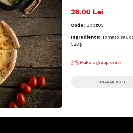
28.00
Lei
Code
:
Bbpz05
Ingredients:
Tomato sauce
520g
Make a group order
UNAVAILABLE