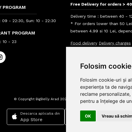
Free Delivery for orders > 40
Y PROGRAM
Delivery time : between 40 - 1
 09 - 22:30, Sun: 10 - 22:30
* For orders lower than 50 Le
between 4.99 si 10 Lei, depend
RANT PROGRAM
 10 - 23
Food delivery
Delivery charges
Info BigBelly customers
Info
Folosim cookie
Folosim cookie-uri și a
experiența ta de naviga
reclame personalizate, 
© Copyright BigBelly Arad 2024.
Powered by
pentru a înțelege de und
Descarca aplicatia din
Descarca aplicatia din
OK
Vreau să schim
App Store
Google play