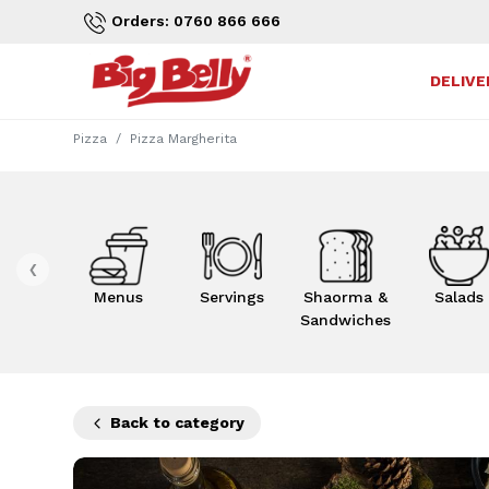
Orders: 0760 866 666
DELIVE
Pizza
Pizza Margherita
‹
Menus
Servings
Shaorma &
Salads
Sandwiches
Back to category