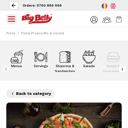
Orders: 0760 866 666
Pizza
Pizza Prosciutto e rucola
Menus
Servings
Shaorma &
Salads
Burgers
‹
›
Sandwiches
Unavailable
Back to category