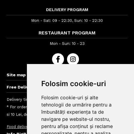
DELIVERY PROGRAM
Mon - Sat: 09 - 22:30, Sun: 10 - 22:30
RESTAURANT PROGRAM
Mon - Sun: 10 - 23
+
Site map
Folosim cookie-uri
+
Free Delivery for orders > 40 lei
Folosim cookie-uri și alte
Delivery time : between 40 - 120 min
tehnologii de urmărire pentru a
* For orders lower than 50 Lei we charge a fee between 4.99
îmbunătăți experiența ta de
si 10 Lei, depending on the delivery area
navigare pe website-ul nostru,
pentru afișa conținut și reclame
Food delivery
Delivery charges
personalizate, pentru a analiza