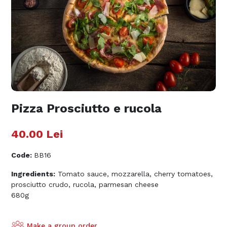
Pizza Prosciutto e rucola
40.00
Lei
Code
:
BB16
Ingredients:
Tomato sauce, mozzarella, cherry tomatoes,
prosciutto crudo, rucola, parmesan cheese
680g
Make a group order