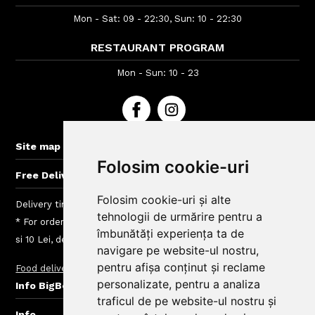
Mon - Sat: 09 - 22:30, Sun: 10 - 22:30
RESTAURANT PROGRAM
Mon - Sun: 10 - 23
+
Site map
Folosim cookie-uri
+
Free Delivery for orders > 40 lei
Folosim cookie-uri și alte
Delivery time : between 40 - 120 min
tehnologii de urmărire pentru a
* For orders lower than 50 Lei we charge a fee between 4.99
îmbunătăți experiența ta de
si 10 Lei, depending on the delivery area
navigare pe website-ul nostru,
pentru afișa conținut și reclame
Food delivery
Delivery charges
+
personalizate, pentru a analiza
Info BigBelly customers
traficul de pe website-ul nostru și
+
Info