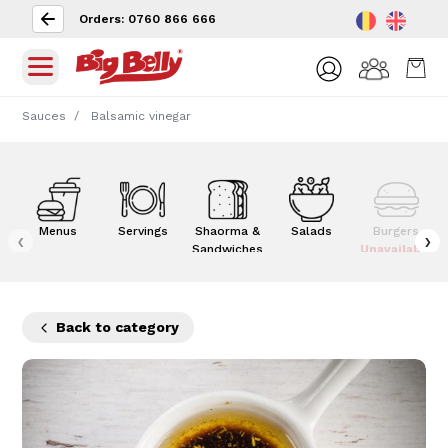
Orders: 0760 866 666
Sauces
Balsamic vinegar
Menus
Servings
Shaorma &
Salads
Burgers
‹
›
Sandwiches
Unavailable
Back to category