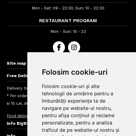
Mon - Sat: 09 - 22:30, Sun: 10 - 22:30
RESTAURANT PROGRAM
Mon - Sun: 10 - 23
+
Site map
Folosim cookie-uri
+
Free Delivery for orders > 40 lei
Folosim cookie-uri și alte
Delivery time : between 40 - 120 min
tehnologii de urmărire pentru a
* For orders lower than 50 Lei we charge a fee between 4.99
îmbunătăți experiența ta de
si 10 Lei, depending on the delivery area
navigare pe website-ul nostru,
pentru afișa conținut și reclame
Food delivery
Delivery charges
+
personalizate, pentru a analiza
Info BigBelly customers
traficul de pe website-ul nostru și
+
Info