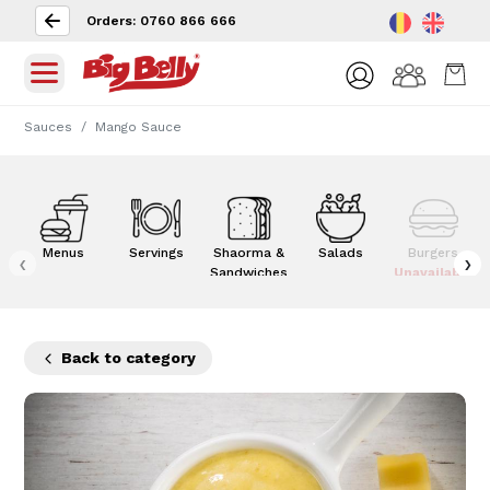
Orders: 0760 866 666
Sauces
Mango Sauce
Menus
Servings
Shaorma &
Salads
Burgers
‹
›
Sandwiches
Unavailable
Back to category