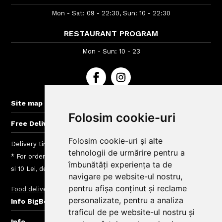
Mon - Sat: 09 - 22:30, Sun: 10 - 22:30
RESTAURANT PROGRAM
Mon - Sun: 10 - 23
+
Site map
Folosim cookie-uri
+
Free Delivery for orders > 40 lei
Folosim cookie-uri și alte
Delivery time : between 40 - 120 min
tehnologii de urmărire pentru a
* For orders lower than 50 Lei we charge a fee between 4.99
îmbunătăți experiența ta de
si 10 Lei, depending on the delivery area
navigare pe website-ul nostru,
pentru afișa conținut și reclame
Food delivery
Delivery charges
+
personalizate, pentru a analiza
Info BigBelly customers
traficul de pe website-ul nostru și
+
Info