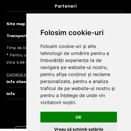
Parteneri
BigBelly-Cluj.ro
+
Site map
Folosim cookie-uri
+
Transport gratuit la comenzi > 50 lei
Folosim cookie-uri și alte
Timp de livrare mancare Arad: intre 40 - 120 min
tehnologii de urmărire pentru a
* Pentru comenzi mai mici de 50 Lei taxele de livrare sunt
îmbunătăți experiența ta de
intre 4.99 si 10 Lei, depinde de zona de livrare
navigare pe website-ul nostru,
pentru afișa conținut și reclame
Comenzi si livrare
Taxe Zone de Livrare Comenzi Mancare
+
personalizate, pentru a analiza
Info clienti BigBelly
traficul de pe website-ul nostru și
+
Info
pentru a înțelege de unde vin
vizitatorii noștri.
© Copyright BigBelly Arad 2024.
Creare Magazin Online
OK
Vreau să schimb setările