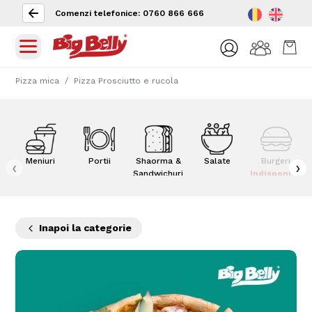
Comenzi telefonice: 0760 866 666
Pizza mica
Pizza Prosciutto e rucola
Meniuri
Portii
Shaorma &
Salate
Burgeri
‹
›
Sandwichuri
Indisponibil
Inapoi la categorie