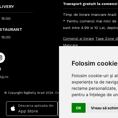
Transport gratuit la comenzi 
LIVERY
Timp de livrare mancare Arad: 
- 15:00
* Pentru comenzi mai mici de 5
sunt intre 4.99 si 10 Lei, depi
ESTAURANT
- 15:00
Comenzi si livrare
Taxe Zone d
Mancare
Info clienti BigBelly
Folosim cookie
Info
i
Folosim cookie-uri și a
uj.ro
experiența ta de naviga
reclame personalizate, 
© Copyright BigBelly Arad 2024.
Creare Magazin Online
pentru a înțelege de und
Descarca aplicatia din
Descarca aplicatia din
OK
Vreau să schim
App Store
Google play