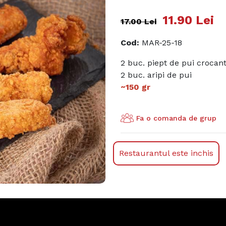
11.90
Lei
17.00
Lei
Cod
:
MAR-25-18
2 buc. piept de pui crocan
2 buc. aripi de pui
~150 gr
Fa o comanda de grup
Restaurantul este inchis