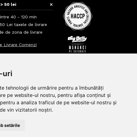
+
> 50 lei
intre 40 - 120 min
0 Lei taxele de livrare
nde de zona de livrare
e Livrare Comenzi
+
+
-uri
lte tehnologii de urmărire pentru a îmbunătăți
re pe website-ul nostru, pentru afișa conținut și
pentru a analiza traficul de pe website-ul nostru și
e vin vizitatorii noștri.
b setările