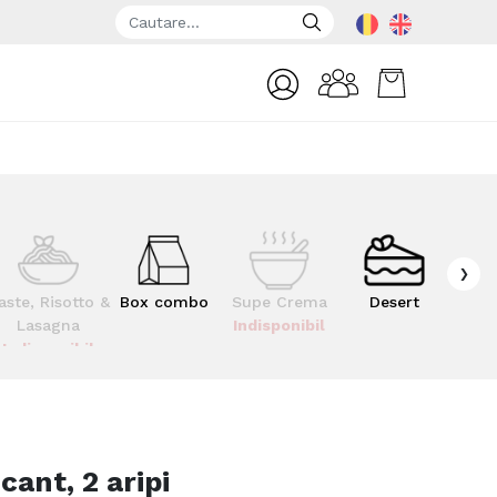
›
aste, Risotto &
Box combo
Supe Crema
Desert
Kid
Lasagna
Indisponibil
Indisponibil
cant, 2 aripi