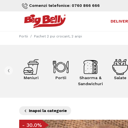
Comenzi telefonice: 0760 866 666
DELIVER
Portii
Pachet 2 pui crocant, 2 aripi
‹
Meniuri
Portii
Shaorma &
Salate
Sandwichuri
Inapoi la categorie
-
30.0
%