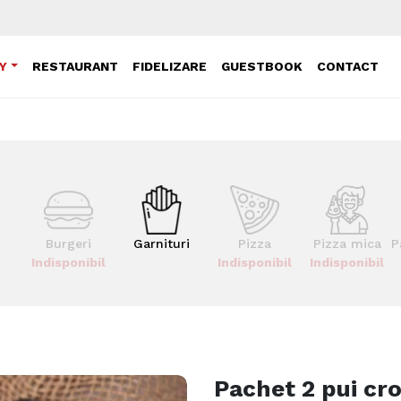
Y
RESTAURANT
FIDELIZARE
GUESTBOOK
CONTACT
Burgeri
Garnituri
Pizza
Pizza mica
P
Indisponibil
Indisponibil
Indisponibil
Pachet 2 pui cro