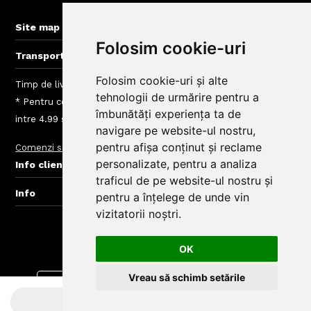
BigBelly-Cluj.ro
+
Site map
Folosim cookie-uri
+
Transport gratuit la comenzi > 50 lei
Folosim cookie-uri și alte
Timp de livrare mancare Arad: intre 40 - 120 min
tehnologii de urmărire pentru a
* Pentru comenzi mai mici de 50 Lei taxele de livrare sunt
îmbunătăți experiența ta de
intre 4.99 si 10 Lei, depinde de zona de livrare
navigare pe website-ul nostru,
pentru afișa conținut și reclame
Comenzi si livrare
Taxe Zone de Livrare Comenzi Mancare
+
personalizate, pentru a analiza
Info clienti BigBelly
traficul de pe website-ul nostru și
+
Info
pentru a înțelege de unde vin
vizitatorii noștri.
© Copyright BigBelly Arad 2024.
Creare Magazin Online
OK
Vreau să schimb setările
Descarca aplicatia din
Descarca aplicatia din
App Store
Google play
INDISPONIBIL