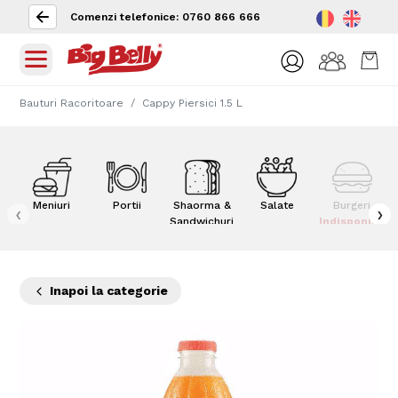
Comenzi telefonice: 0760 866 666
Bauturi Racoritoare
Cappy Piersici 1.5 L
Meniuri
Portii
Shaorma &
Salate
Burgeri
‹
›
Sandwichuri
Indisponibil
Inapoi la categorie