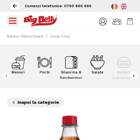
Comenzi telefonice: 0760 866 666
Bauturi Racoritoare
Coca-Cola
Meniuri
Portii
Shaorma &
Salate
Burgeri
‹
›
Sandwichuri
Indisponibil
Inapoi la categorie