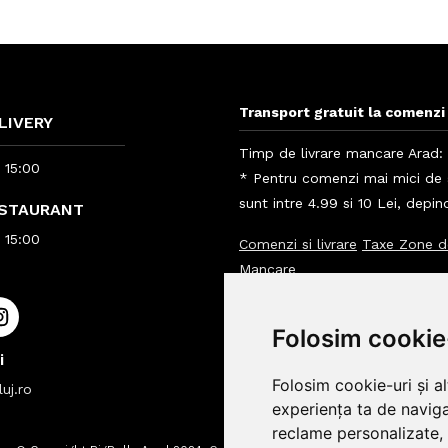
Transport gratuit la comenzi 
LIVERY
Timp de livrare mancare Arad: 
- 15:00
* Pentru comenzi mai mici de 5
sunt intre 4.99 si 10 Lei, depi
ESTAURANT
- 15:00
Comenzi si livrare
Taxe Zone d
Mancare
Info clienti BigBelly
Folosim cookie
Info
i
Folosim cookie-uri și a
uj.ro
experiența ta de naviga
reclame personalizate, 