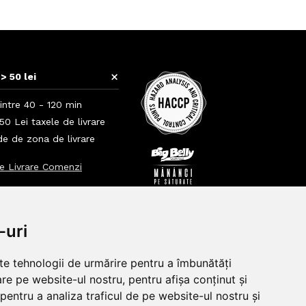
+
> 50 lei
intre 40 - 120 min
0 Lei taxele de livrare
nde de zona de livrare
e Livrare Comenzi
+
+
-uri
lte tehnologii de urmărire pentru a îmbunătăți
re pe website-ul nostru, pentru afișa conținut și
pentru a analiza traficul de pe website-ul nostru și