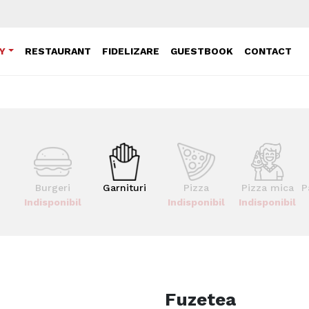
Y
RESTAURANT
FIDELIZARE
GUESTBOOK
CONTACT
Burgeri
Garnituri
Pizza
Pizza mica
P
Indisponibil
Indisponibil
Indisponibil
Fuzetea