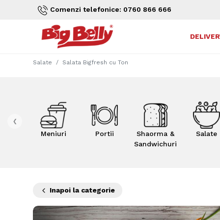
Comenzi telefonice: 0760 866 666
DELIVER
Salate
Salata Bigfresh cu Ton
‹
Meniuri
Portii
Shaorma &
Salate
Sandwichuri
Inapoi la categorie