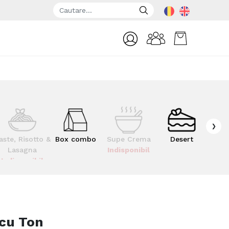
›
aste, Risotto &
Box combo
Supe Crema
Desert
Kid
Lasagna
Indisponibil
Indisponibil
 cu Ton