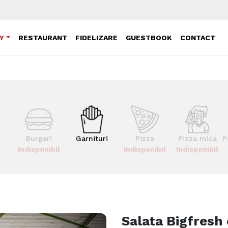
Y
RESTAURANT
FIDELIZARE
GUESTBOOK
CONTACT
Burgeri
Garnituri
Pizza
Pizza mica
P
Indisponibil
Indisponibil
Indisponibil
Salata Bigfresh