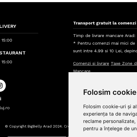
Transport gratuit la comenzi 
LIVERY
Timp de livrare mancare Arad: 
- 15:00
* Pentru comenzi mai mici de 5
sunt intre 4.99 si 10 Lei, depi
ESTAURANT
- 15:00
Comenzi si livrare
Taxe Zone d
Mancare
Info clienti BigBelly
Folosim cookie
Info
i
Folosim cookie-uri și a
uj.ro
experiența ta de naviga
reclame personalizate, 
© Copyright BigBelly Arad 2024.
Creare Magazin Online
pentru a înțelege de und