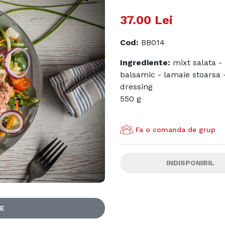
37.00
Lei
Cod
:
BB014
Ingrediente:
mixt salata - 
balsamic - lamaie stoarsa 
dressing
550 g
Fa o comanda de grup
INDISPONIBIL
LE