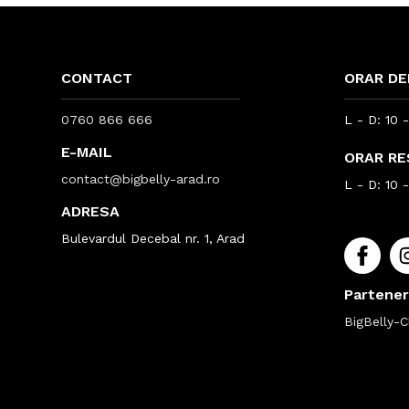
CONTACT
ORAR DE
0760 866 666
L - D: 10 
E-MAIL
ORAR R
contact@bigbelly-arad.ro
L - D: 10 
ADRESA
Bulevardul Decebal nr. 1, Arad
Partener
BigBelly-Cl