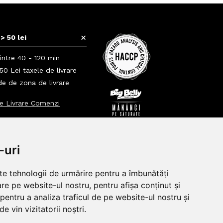
+
> 50 lei
intre 40 - 120 min
0 Lei taxele de livrare
nde de zona de livrare
e Livrare Comenzi
+
+
-uri
lte tehnologii de urmărire pentru a îmbunătăți
re pe website-ul nostru, pentru afișa conținut și
pentru a analiza traficul de pe website-ul nostru și
e vin vizitatorii noștri.