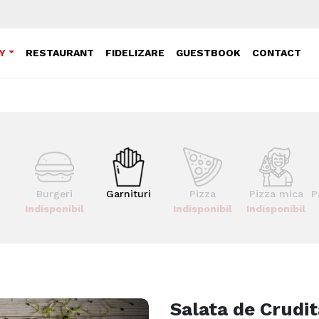
Y
RESTAURANT
FIDELIZARE
GUESTBOOK
CONTACT
Burgeri
Garnituri
Pizza
Pizza mica
P
Indisponibil
Indisponibil
Indisponibil
Salata de Crudit