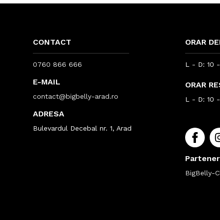
CONTACT
ORAR DE
0760 866 666
L - D: 10 
E-MAIL
ORAR R
contact@bigbelly-arad.ro
L - D: 10 
ADRESA
Bulevardul Decebal nr. 1, Arad
Partener
BigBelly-Cl