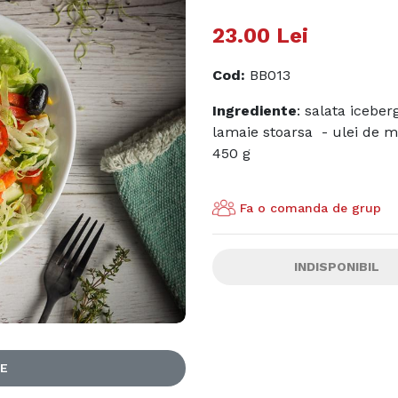
23.00
Lei
Cod
:
BB013
Ingrediente
: salata iceber
lamaie stoarsa - ulei de m
450 g
Fa o comanda de grup
INDISPONIBIL
LE