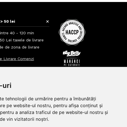
+
> 50 lei
intre 40 - 120 min
0 Lei taxele de livrare
nde de zona de livrare
e Livrare Comenzi
+
+
-uri
lte tehnologii de urmărire pentru a îmbunătăți
re pe website-ul nostru, pentru afișa conținut și
pentru a analiza traficul de pe website-ul nostru și
e vin vizitatorii noștri.