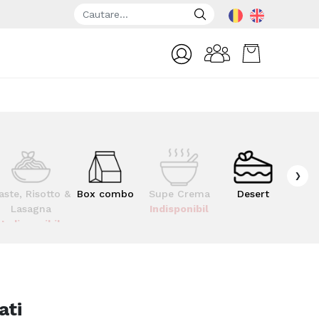
›
aste, Risotto &
Box combo
Supe Crema
Desert
Kid
Lasagna
Indisponibil
Indisponibil
ati