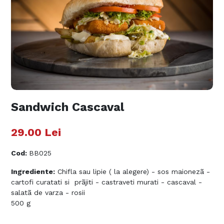
Sandwich Cascaval
29.00
Lei
Cod
:
BB025
Ingrediente:
Chifla sau lipie ( la alegere) - sos maionezã -
cartofi curatati si prãjiti - castraveti murati - cascaval -
salatã de varza - rosii
500 g