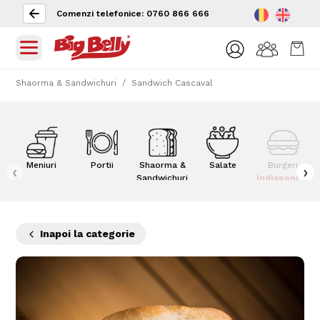
Comenzi telefonice: 0760 866 666
Shaorma & Sandwichuri
Sandwich Cascaval
Meniuri
Portii
Shaorma &
Salate
Burgeri
‹
›
Sandwichuri
Indisponibil
Inapoi la categorie