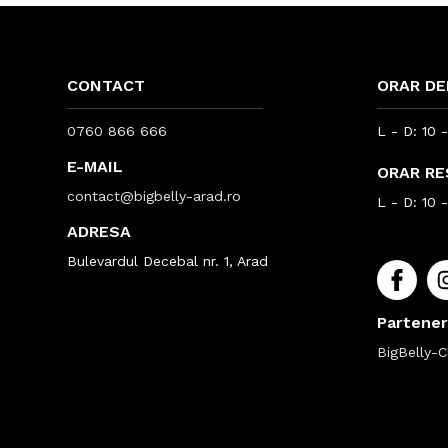
CONTACT
ORAR DE
0760 866 666
L - D: 10 
E-MAIL
ORAR R
contact@bigbelly-arad.ro
L - D: 10 
ADRESA
Bulevardul Decebal nr. 1, Arad
Partener
BigBelly-Cl