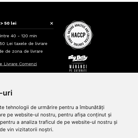
+
> 50 lei
intre 40 - 120 min
0 Lei taxele de livrare
nde de zona de livrare
e Livrare Comenzi
+
+
-uri
lte tehnologii de urmărire pentru a îmbunătăți
re pe website-ul nostru, pentru afișa conținut și
pentru a analiza traficul de pe website-ul nostru și
e vin vizitatorii noștri.