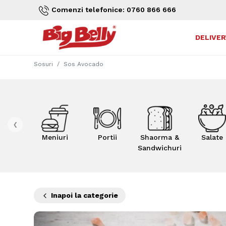
Comenzi telefonice: 0760 866 666
DELIVER
Sosuri
Sos Avocado
‹
Meniuri
Portii
Shaorma &
Salate
Sandwichuri
Inapoi la categorie